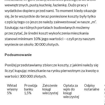
wewnętrznych, pustą kuchnię, łazienkę. Dużo pracy i
wydatków dopiero przed nami. To moment kiedy okazuje
się, że te wszystkie do teraz poniesione koszty były tylko
częścią tego co jeszcze należy zainwestować w nasze „m”.
Szukając na różnych portalach budowlanych możemy
przeczytać, że średni koszt wykończenia mieszkania
stanowi minimum 10% jego wartości – czyli przy naszym
wyniesie on około 30 000 złotych.
Podsumowanie
Poniżej przedstawiamy zbiorcze koszty, z jakimi należy się
liczyć kupując mieszkanie na rynku pierwotnym za kwotę o
wartości 300 000 złotych.
Wkład
Prowizja
Założenie
Opłata za
Odpisy
własny
banku
księgi
wpis do
notarialne
5%
1,5%
wieczystej
księgi
wieczystej