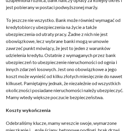
uzupełniona różnica, bank naliczy opłaty za kolejny okres i
jest pobierany w postaci podwyższonej marży.
To jeszcze nie wszystko. Bank może również wymagać od
kredytobiorcy ubezpieczenia na życie a także
ubezpieczenia od utraty pracy. Żadne z nich nie jest
obowiązkowe, lecz wybrane banki mogą w umowie
zawrzeć punkt mówiący, że jest to jeden z warunków
udzielenia kredytu. Ostatnie z wymaganych przez bank
ubezpieczeń to ubezpieczenie nieruchomości od ognia i
innych zdarzeń losowych. Jest ono obowiązkowe a jego
koszt może wynieść od kilku złotych miesięcznie do nawet
kilkuset. Pamiętajmy jednak, że niezależnie od wszystkich
okoliczności posiadane nieruchomości należy ubezpieczyć.
Mamy wtedy większe poczucie bezpieczeństwa.
Koszty wykończenia
Odebraliśmy klucze, mamy wreszcie swoje, wymarzone
mieszkanie i… gołe ściany, betonowe podłogi, brak drzwi