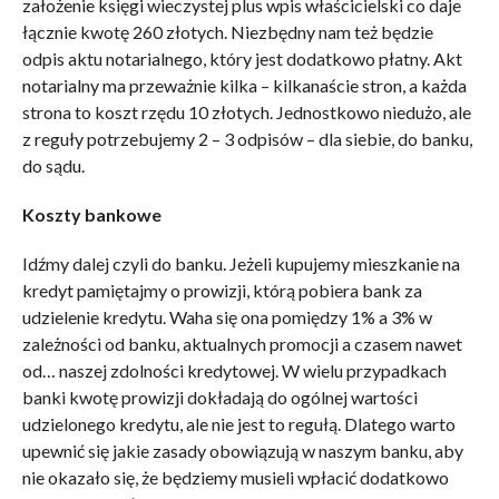
założenie księgi wieczystej plus wpis właścicielski co daje
łącznie kwotę 260 złotych. Niezbędny nam też będzie
odpis aktu notarialnego, który jest dodatkowo płatny. Akt
notarialny ma przeważnie kilka – kilkanaście stron, a każda
strona to koszt rzędu 10 złotych. Jednostkowo niedużo, ale
z reguły potrzebujemy 2 – 3 odpisów – dla siebie, do banku,
do sądu.
Koszty bankowe
Idźmy dalej czyli do banku. Jeżeli kupujemy mieszkanie na
kredyt pamiętajmy o prowizji, którą pobiera bank za
udzielenie kredytu. Waha się ona pomiędzy 1% a 3% w
zależności od banku, aktualnych promocji a czasem nawet
od… naszej zdolności kredytowej. W wielu przypadkach
banki kwotę prowizji dokładają do ogólnej wartości
udzielonego kredytu, ale nie jest to regułą. Dlatego warto
upewnić się jakie zasady obowiązują w naszym banku, aby
nie okazało się, że będziemy musieli wpłacić dodatkowo