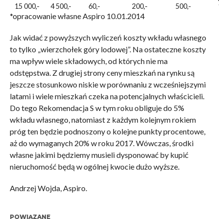
15 000,-
4 500,-
60,-
200,-
500,-
*opracowanie własne Aspiro 10.01.2014
Jak widać z powyższych wyliczeń koszty wkładu własnego
to tylko „wierzchołek góry lodowej”. Na ostateczne koszty
ma wpływ wiele składowych, od których nie ma
odstępstwa. Z drugiej strony ceny mieszkań na rynku są
jeszcze stosunkowo niskie w porównaniu z wcześniejszymi
latami i wiele mieszkań czeka na potencjalnych właścicieli.
Do tego Rekomendacja S w tym roku obliguje do 5%
wkładu własnego, natomiast z każdym kolejnym rokiem
próg ten będzie podnoszony o kolejne punkty procentowe,
aż do wymaganych 20% w roku 2017. Wówczas, środki
własne jakimi będziemy musieli dysponować by kupić
nieruchomość będą w ogólnej kwocie dużo wyższe.
Andrzej Wojda, Aspiro.
POWIĄZANE