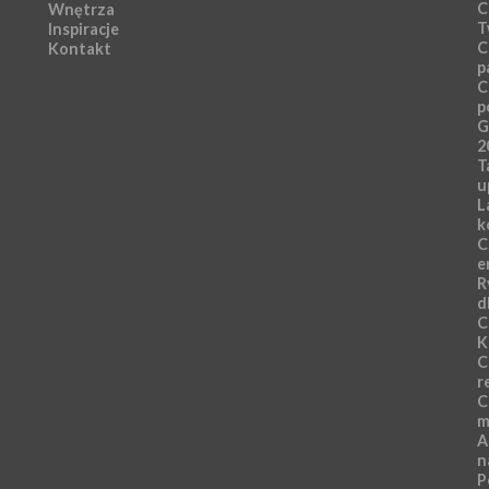
C
Wnętrza
T
Inspiracje
C
Kontakt
p
C
p
G
2
T
u
L
k
C
e
R
d
C
K
C
r
C
m
A
n
P