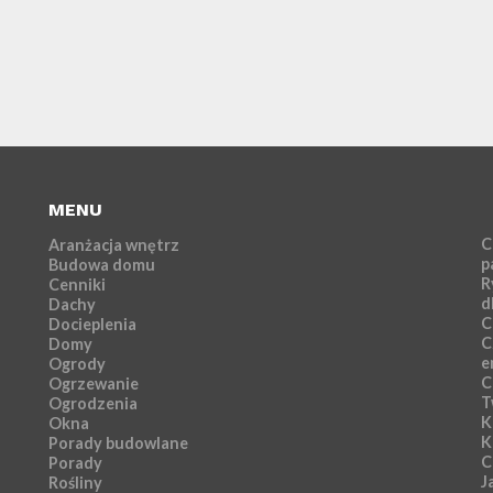
MENU
C
Aranżacja wnętrz
p
Budowa domu
R
Cenniki
d
Dachy
C
Docieplenia
C
Domy
e
Ogrody
C
Ogrzewanie
T
Ogrodzenia
K
Okna
K
Porady budowlane
C
Porady
J
Rośliny