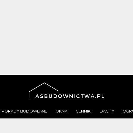
PORADY BUDOWLANE
OKNA
CENNIKI
DACHY
OGR