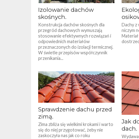
Izolowanie dachów
Ekolo
skośnych.
osiko
Konstrukcja dachów skośnych dla
Dachy z 
przegród dachowych wymuszają
niczym n
stosowanie efek­tywnych rozwiązań i
Materiał 
odpowiednich materiałów
dostrzec
przeznaczo­nych do izolacji termicznej.
W świetle przepisów współczyn­nik
przenikania...
Sprawdzenie dachu przed
zimą.
Jak d
Zima zbliża się wielkimi krokami i warto
dach.
się do niej przygotować, żeby nie
zaskoczyła nas jak co roku
Wydawać 