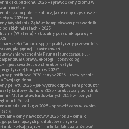
ennik skupu złomu 2026 – sprawdź ceny złomu w
woim mieście
ennik skupu palet – zobacz, jakie ceny uzyskasz za
alety w 2025 roku
eny Wybielania Zębów: kompleksowy przewodnik
o polskich miastach – 2025
licynia (Wisteria) – aktualny poradnik uprawy –
025
amaryszek (Tamarix spp.) – praktyczny przewodnik
prawy, pielęgnacji i zastosowań
aurowiśnia wschodnia Prunus laurocerasus L. –
ompendium uprawy, ekologii i toksykologii
zym jest świadectwo charakterystyki
nergetycznej budynku w 2025?
ynny plastikowe PCV: ceny w 2025 – rozwiązanie
la Twojego domu
eny pelletu 2025 – jak wybrać odpowiedni produkt?
oszty budowy domu w 2025 – praktyczny poradnik
ennik Materiałów Budowlanych 2025 w rożnych
egionach Polski
ena miedzi za 1kg w 2025 – sprawdź ceny w swoim
ieście
ktualne ceny nawozów w 2025 roku – cennik
ajpopularniejszych produktów na rynku
etunia zwisająca, czyli surfinia: Jak zaaranżować