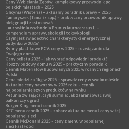
Ceny Wybielania Zębów: kompleksowy przewodnik po
polskich miastach – 2025
Glicynia (Wisteria) – aktualny poradnik uprawy – 2025
Tamaryszek (Tamarix spp.) – praktyczny przewodnik uprawy,
pielęgnacji i zastosowań
Laurowiśnia wschodnia Prunus laurocerasus L. –
kompendium uprawy, ekologii i toksykologii
Czym jest świadectwo charakterystyki energetycznej
budynku w 2025?
Rynny plastikowe PCV: ceny w 2025 – rozwiązanie dla
Twojego domu
Ceny pelletu 2025 – jak wybrać odpowiedni produkt?
Koszty budowy domu w 2025 – praktyczny poradnik
Cennik Materiałów Budowlanych 2025 w rożnych regionach
Polski
Cena miedzi za 1kg w 2025 – sprawdź ceny w swoim mieście
Aktualne ceny nawozów w 2025 roku – cennik
najpopularniejszych produktów na rynku
Petunia zwisająca, czyli surfinia: Jak zaaranżować swój
balkon czy ogród
Burger King menu i cennik 2025
KFC menu cennik 2025 – zobacz aktualne menu i ceny w tej
popularnej sieci
Cennik McDonald 2025 – ceny z menu w popularnej
sieci FastFood